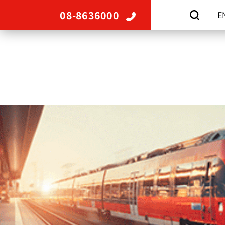
08-8636000
E