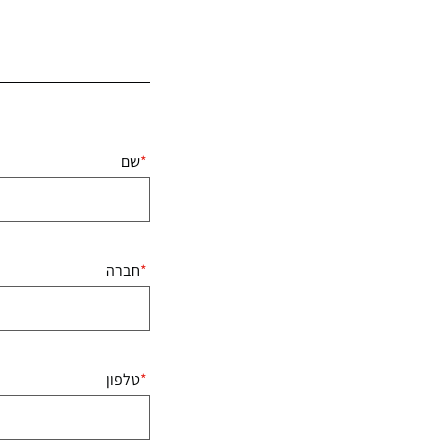
שם
חברה
טלפון