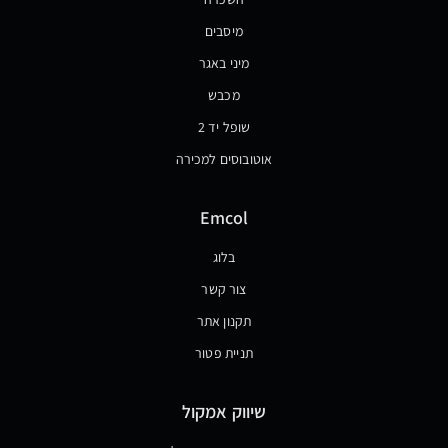
מיסבים
מיני באגר
מכבש
שופל יד 2
אוטובוסים למכירה
Emcol
בלוג
צור קשר
תקנון אתר
תניית פטור
שיווק אמקול