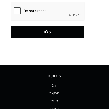
שלח
שירותים
יד 2
בובקאט
שופל
השכרה