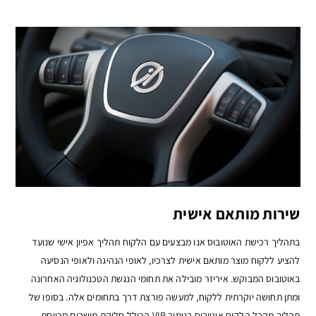
שירות מותאם אישית
בתהליך רכישת האוטובוס אנו מבצעים עם הלקוח תהליך אפיון אישי שנועד
להציע ללקוח מוצר מותאם אישית לצרכיו, לאופי הנהיגה ולאופי הנסיעה
באוטובוס המבוקש. איריזר מובילה את תחומי הנגשת הטכנולוגיה האחרונה
ומתן תחושה יוקרתית ללקוח, למעשה פורצת דרך בתחומים אלה. בסופו של
תהליך מקבל הלקוח אוטובוס בגימור VIP הכולל חלוקת מושבים מרווחת