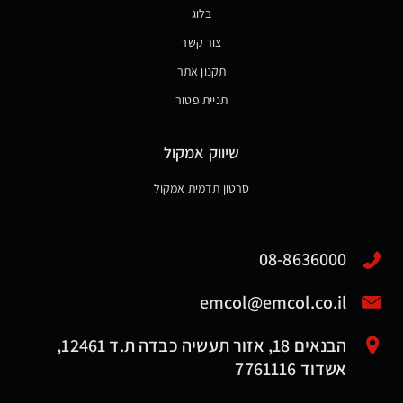
בלוג
צור קשר
תקנון אתר
תניית פטור
שיווק אמקול
סרטון תדמית אמקול
08-8636000
emcol@emcol.co.il
הבנאים 18, אזור תעשיה כבדה ת.ד 12461,
אשדוד 7761116