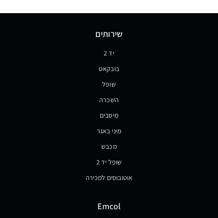
שירותים
יד 2
בובקאט
שופל
השכרה
מיסבים
מיני באגר
מכבש
שופל יד 2
אוטובוסים למכירה
Emcol