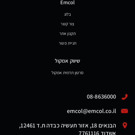
Emcol
בלוג
צור קשר
תקנון אתר
תניית פטור
שיווק אמקול
סרטון תדמית אמקול
08-8636000
emcol@emcol.co.il
הבנאים 18, אזור תעשיה כבדה ת.ד 12461,
אשדוד 7761116