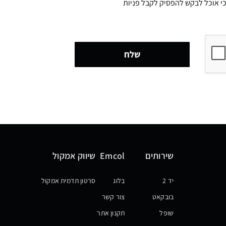
דוע לי כי אוכל לבקש להפסיק לקבל פניות
שלח
שירותים
Emcol
שיווק אמקול
יד 2
בלוג
סרטון תדמית אמקול
בובקאט
צור קשר
שופל
תקנון אתר