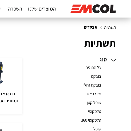
המוצרים שלנו
השכרה
יד
תשתיות
אביזרים
תשתיות
סוג
כל הסוגים
בובקט
בובקט זחלי
בובקט אבי
מיני באגר
ומחפר זעי
שופל קטן
טלסקופי
טלסקופי 360
שופל