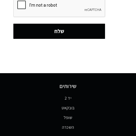
שלח
שירותים
יד 2
בובקאט
שופל
השכרה