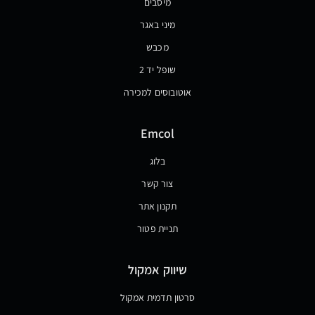
מיסבים
מיני באגר
מכבש
שופל יד 2
אוטובוסים למכירה
Emcol
בלוג
צור קשר
תקנון אתר
תניית פטור
שיווק אמקול
סרטון תדמית אמקול