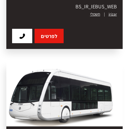
BS_IR_IEBUS_WEB
irizar
|
חשמלי
לפרטים