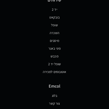
יד 2
בובקאט
שופל
השכרה
מיסבים
מיני באגר
מכבש
שופל יד 2
אוטובוסים למכירה
Emcol
בלוג
צור קשר