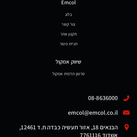
Emcol
בלוג
צור קשר
תקנון אתר
תניית פטור
שיווק אמקול
סרטון תדמית אמקול
08-8636000
emcol@emcol.co.il
הבנאים 18, אזור תעשיה כבדה ת.ד 12461,
אשדוד 7761116