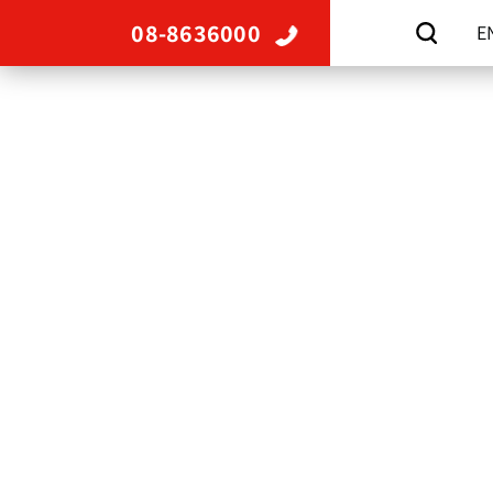
08-8636000
E