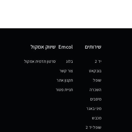
שירותים
Emcol
שיווק אמקול
יד 2
בלוג
סרטון תדמית אמקול
בובקאט
צור קשר
שופל
תקנון אתר
השכרה
תניית פטור
מיסבים
מיני באגר
מכבש
שופל יד 2