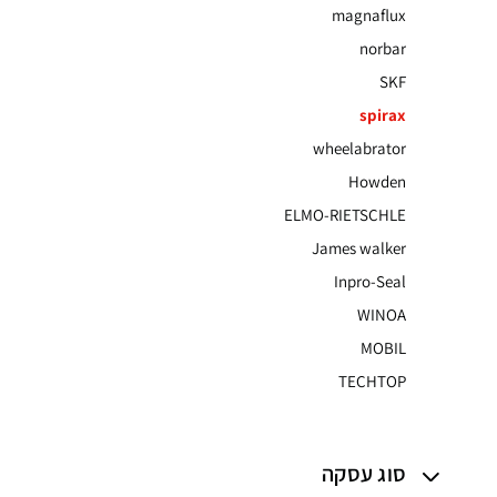
magnaflux
norbar
SKF
spirax
wheelabrator
Howden
ELMO-RIETSCHLE
James walker
Inpro-Seal
WINOA
MOBIL
TECHTOP
סוג עסקה