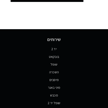
שירותים
יד 2
בובקאט
שופל
השכרה
מיסבים
מיני באגר
מכבש
שופל יד 2