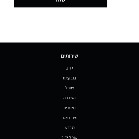
שירותים
יד 2
בובקאט
שופל
השכרה
מיסבים
מיני באגר
מכבש
שופל יד 2