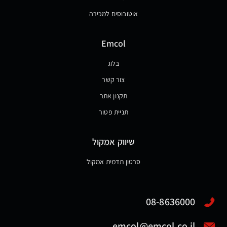
אוטובוסים למכירה
Emcol
בלוג
צור קשר
תקנון אתר
תניית פטור
שיווק אמקול
סרטון תדמית אמקול
08-8636000
emcol@emcol.co.il