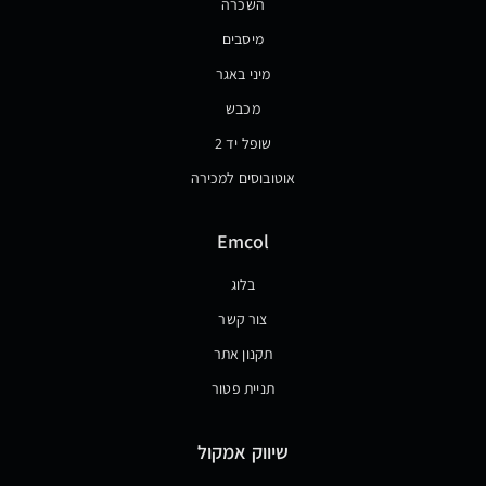
השכרה
מיסבים
מיני באגר
מכבש
שופל יד 2
אוטובוסים למכירה
Emcol
בלוג
צור קשר
תקנון אתר
תניית פטור
שיווק אמקול