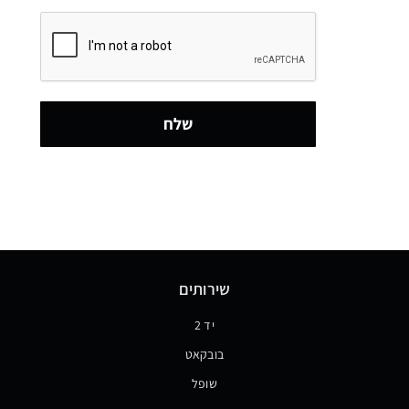
שלח
שירותים
יד 2
בובקאט
שופל