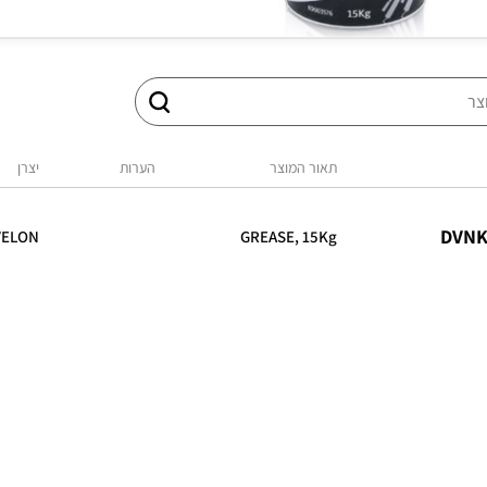
תאור המוצר
הערות
יצרן
DVNK
VELON
GREASE, 15Kg