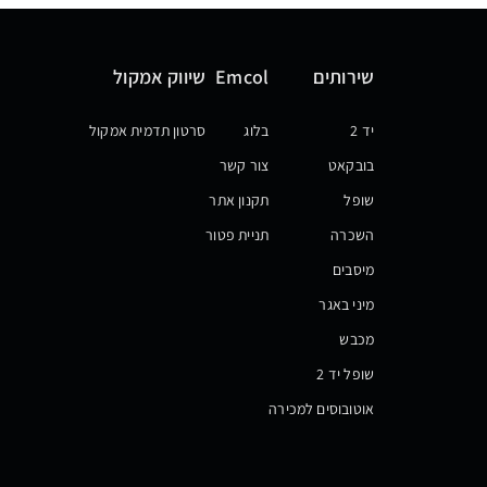
שירותים
Emcol
שיווק אמקול
יד 2
בלוג
סרטון תדמית אמקול
בובקאט
צור קשר
שופל
תקנון אתר
השכרה
תניית פטור
מיסבים
מיני באגר
מכבש
שופל יד 2
אוטובוסים למכירה