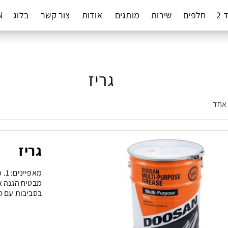
 2
חלפים
שירות
מותגים
אודות
צור קשר
בלוג
N
גריז
 אחד
גריז
בסביבות עם ט