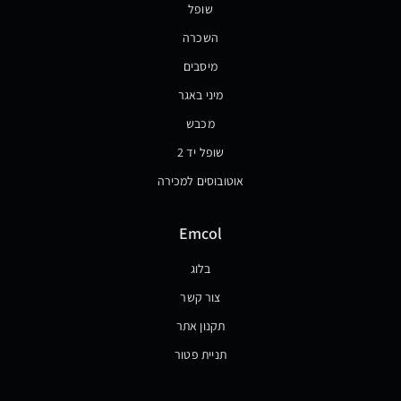
שופל
השכרה
מיסבים
מיני באגר
מכבש
שופל יד 2
אוטובוסים למכירה
Emcol
בלוג
צור קשר
תקנון אתר
תניית פטור