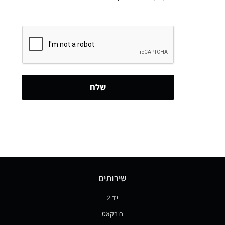
שלח
שירותים
יד 2
בובקאט