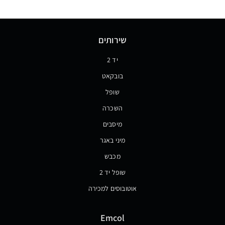
שירותים
יד 2
בובקאט
שופל
השכרה
מיסבים
מיני באגר
מכבש
שופל יד 2
אוטובוסים למכירה
Emcol