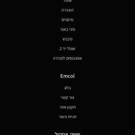
שופל
השכרה
מיסבים
מיני באגר
מכבש
שופל יד 2
אוטובוסים למכירה
Emcol
בלוג
צור קשר
תקנון אתר
תניית פטור
שיווק אמקול