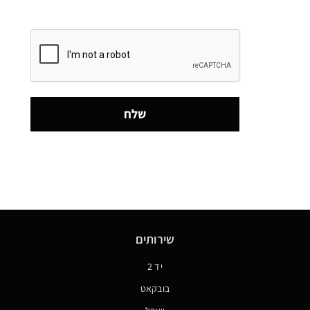
שלח
שירותים
יד 2
בובקאט